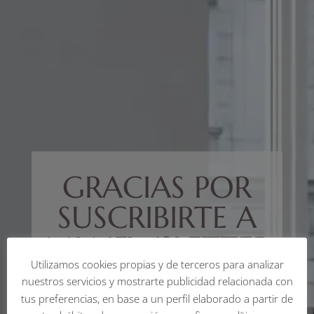
GRACIAS POR
SUSCRIBIRTE A
MI NEWSLETTER
Utilizamos cookies propias y de terceros para analizar
Ahora mismo te estoy enviando un
nuestros servicios y mostrarte publicidad relacionada con
tus preferencias, en base a un perfil elaborado a partir de
email con tu regalo.